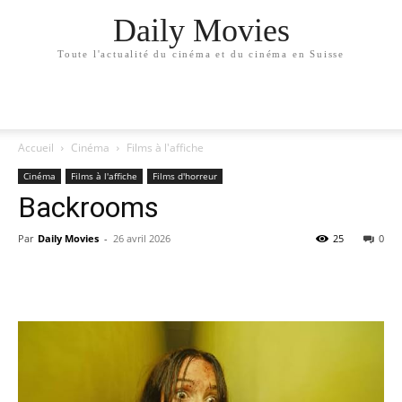
Daily Movies
Toute l'actualité du cinéma et du cinéma en Suisse
Accueil
Cinéma
Films à l'affiche
Cinéma
Films à l'affiche
Films d'horreur
Backrooms
Par
Daily Movies
-
26 avril 2026
25
0