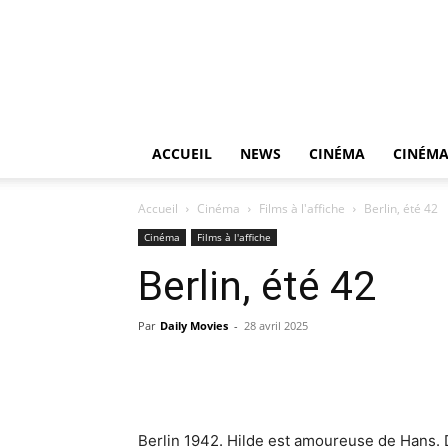
ACCUEIL
NEWS
CINÉMA
CINÉMA
Accueil
Cinéma
Films à l'affiche
Berlin, été 42
Cinéma
Films à l'affiche
Berlin, été 42
Par
Daily Movies
-
28 avril 2025
Berlin 1942. Hilde est amoureuse de Hans. Da