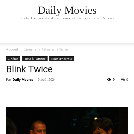
Daily Movies
Toute l'actualité du cinéma et du cinéma en Suisse
Accueil
Cinéma
Films à l'affiche
Cinéma
Films à l'affiche
Films d'horreur
Blink Twice
Par
Daily Movies
-
9 août 2024
9
0