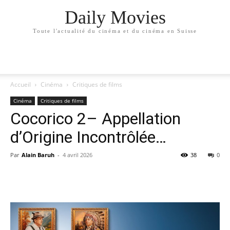
Daily Movies
Toute l'actualité du cinéma et du cinéma en Suisse
Accueil
Cinéma
Critiques de films
Cinéma
Critiques de films
Cocorico 2– Appellation
d’Origine Incontrôlée…
Par
Alain Baruh
-
4 avril 2026
38
0