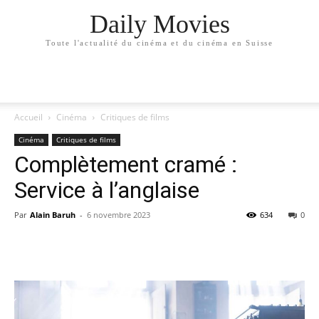
Daily Movies
Toute l'actualité du cinéma et du cinéma en Suisse
Accueil
Cinéma
Critiques de films
Cinéma
Critiques de films
Complètement cramé :
Service à l’anglaise
Par
Alain Baruh
-
6 novembre 2023
634
0