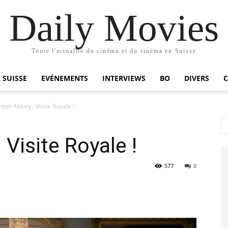
Daily Movies
Toute l'actualité du cinéma et du cinéma en Suisse
 SUISSE
EVÉNEMENTS
INTERVIEWS
BO
DIVERS
ton Abbey : Visite Royale !
Visite Royale !
577
0