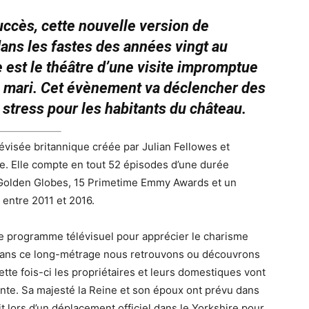
succès, cette nouvelle version de
ns les fastes des années vingt au
 est le théâtre d’une visite impromptue
n mari. Cet évènement va déclencher des
 stress pour les habitants du château.
évisée britannique créée par Julian Fellowes et
ce. Elle compte en tout 52 épisodes d’une durée
Golden Globes, 15 Primetime Emmy Awards et un
 entre 2011 et 2016.
ce programme télévisuel pour apprécier le charisme
 Dans ce long-métrage nous retrouvons ou découvrons
ette fois-ci les propriétaires et leurs domestiques vont
te. Sa majesté la Reine et son époux ont prévu dans
t lors d’un déplacement officiel dans le Yorkshire pour