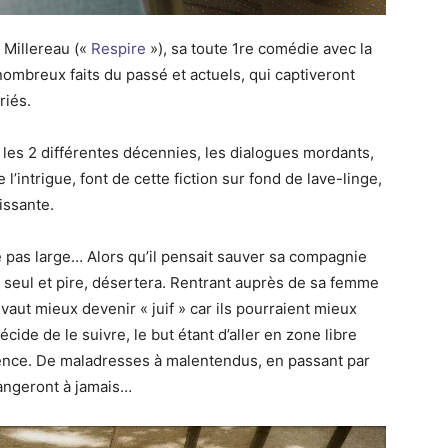
 Millereau («
Respire
»), sa toute 1re comédie avec la
nombreux faits du passé et actuels, qui captiveront
riés.
nt les 2 différentes décennies, les dialogues mordants,
 l’intrigue, font de cette fiction sur fond de lave-linge,
issante.
pas large… Alors qu’il pensait sauver sa compagnie
r seul et pire, désertera. Rentrant auprès de sa femme
Il vaut mieux devenir « juif » car ils pourraient mieux
cide de le suivre, le but étant d’aller en zone libre
stence. De maladresses à malentendus, en passant par
angeront à jamais…