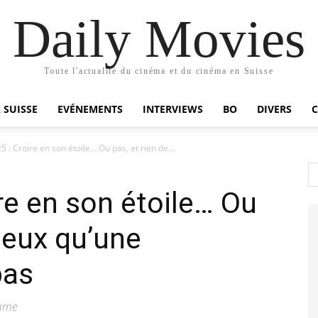
Daily Movies
Toute l'actualité du cinéma et du cinéma en Suisse
 SUISSE
EVÉNEMENTS
INTERVIEWS
BO
DIVERS
 : Croire en son étoile… Ou pas, et rien de...
re en son étoile… Ou
ieux qu’une
pas
amme