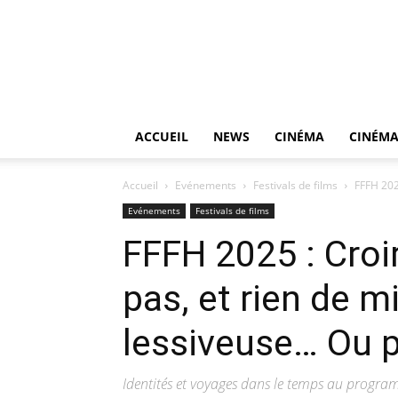
ACCUEIL
NEWS
CINÉMA
CINÉMA
Accueil
Evénements
Festivals de films
FFFH 2025
Evénements
Festivals de films
FFFH 2025 : Croi
pas, et rien de m
lessiveuse… Ou 
Identités et voyages dans le temps au progr