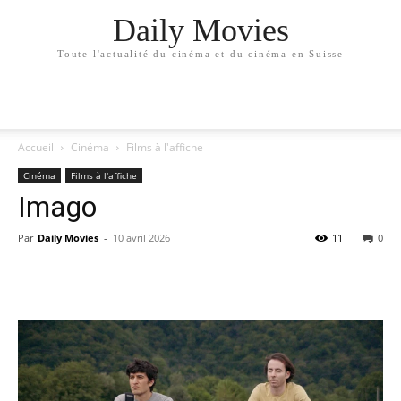
Daily Movies
Toute l'actualité du cinéma et du cinéma en Suisse
Accueil
Cinéma
Films à l'affiche
Cinéma
Films à l'affiche
Imago
Par
Daily Movies
-
10 avril 2026
11
0