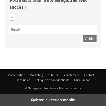
Votre inscription a été enregistrée avec
succès !
«
Présentation
Marketing
Auteurs
Recrutement
Contact
Liens utiles
Politique de confidentialité
Faire un don
© Newspaper WordPress Theme by TagDiv
Quitter la version mobile