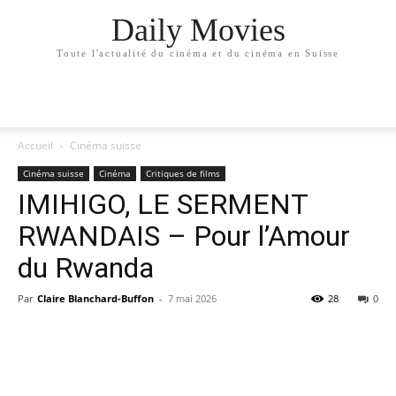
Daily Movies
Toute l'actualité du cinéma et du cinéma en Suisse
Accueil
Cinéma suisse
Cinéma suisse
Cinéma
Critiques de films
IMIHIGO, LE SERMENT
RWANDAIS – Pour l’Amour
du Rwanda
Par
Claire Blanchard-Buffon
-
7 mai 2026
28
0