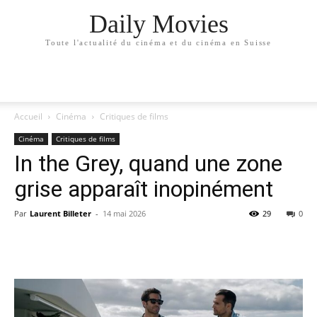
Daily Movies
Toute l'actualité du cinéma et du cinéma en Suisse
Accueil
Cinéma
Critiques de films
Cinéma
Critiques de films
In the Grey, quand une zone
grise apparaît inopinément
Par
Laurent Billeter
-
14 mai 2026
29
0