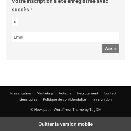
Votre inscription a été enregistrée avec
succès !
«
Présentation
Marketing
Auteurs
Recrutement
Contact
Liens utiles
Politique de confidentialité
Faire un don
© Newspaper WordPress Theme by TagDiv
Quitter la version mobile