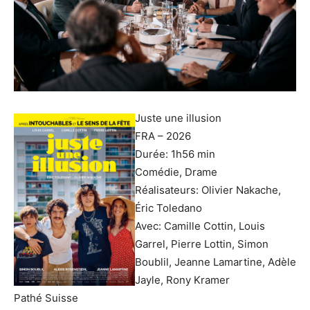
Juste une illusion
FRA – 2026
Durée: 1h56 min
Comédie, Drame
Réalisateurs: Olivier Nakache,
Éric Toledano
Avec: Camille Cottin, Louis
Garrel, Pierre Lottin, Simon
Boublil, Jeanne Lamartine, Adèle
Jayle, Rony Kramer
Pathé Suisse