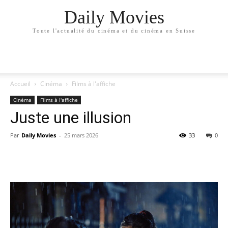
Daily Movies
Toute l'actualité du cinéma et du cinéma en Suisse
Accueil
Cinéma
Films à l'affiche
Cinéma
Films à l'affiche
Juste une illusion
Par
Daily Movies
-
25 mars 2026
33
0