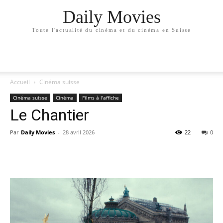
Daily Movies
Toute l'actualité du cinéma et du cinéma en Suisse
Accueil
Cinéma suisse
Cinéma suisse
Cinéma
Films à l'affiche
Le Chantier
Par
Daily Movies
-
28 avril 2026
22
0