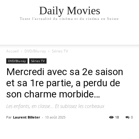
Daily Movies
Toute l'actualité du cinéma et du cinéma en Suisse
Accueil
DVD/Blu-ray
Séries TV
DVD/Blu-ray
Séries TV
Mercredi avec sa 2e saison
et sa 1re partie, a perdu de
son charme morbide…
Les enfants, en classe... Et subissez les corbeaux
Par
Laurent Billeter
-
10 août 2025
18
0