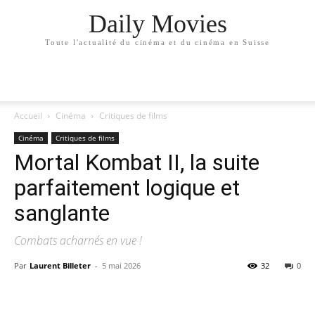
Daily Movies
Toute l'actualité du cinéma et du cinéma en Suisse
Accueil
Cinéma
Critiques de films
Cinéma
Critiques de films
Mortal Kombat II, la suite
parfaitement logique et
sanglante
Combats acharnés en vue !
Par
Laurent Billeter
-
5 mai 2026
32
0