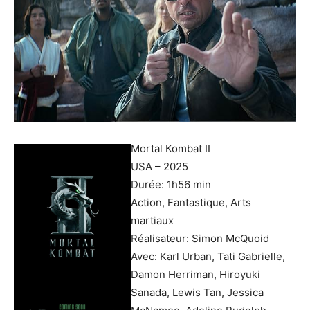
Mortal Kombat II
USA – 2025
Durée: 1h56 min
Action, Fantastique, Arts
martiaux
Réalisateur: Simon McQuoid
Avec: Karl Urban, Tati Gabrielle,
Damon Herriman, Hiroyuki
Sanada, Lewis Tan, Jessica