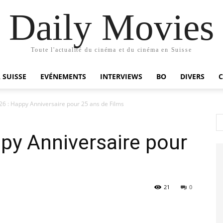
Daily Movies
Toute l'actualité du cinéma et du cinéma en Suisse
 SUISSE
EVÉNEMENTS
INTERVIEWS
BO
DIVERS
26 : Happy Anniversaire pour 25 ans de Films
py Anniversaire pour
21
0