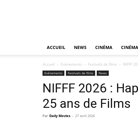
ACCUEIL
NEWS
CINÉMA
CINÉMA
Accueil
Evénements
Festivals de films
NIFFF 20
Evénements
Festivals de films
News
NIFFF 2026 : Hap
25 ans de Films
Par
Daily Movies
-
27 avril 2026