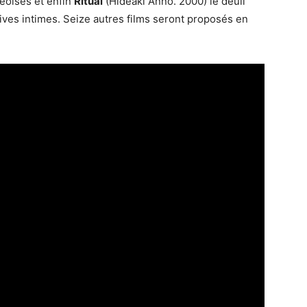
eoises et enfin
Ritual
(Hideaki Anno. 2000) le deuil
ives intimes. Seize autres films seront proposés en