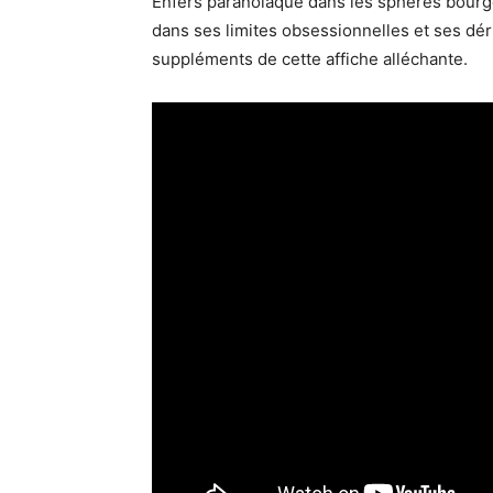
Enfers paranoïaque dans les sphères bourg
dans ses limites obsessionnelles et ses dér
suppléments de cette affiche alléchante.