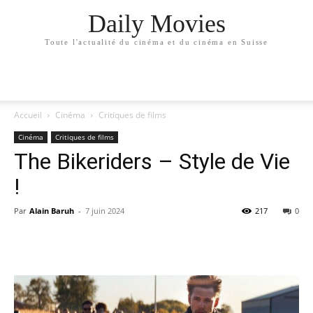
Daily Movies
Toute l'actualité du cinéma et du cinéma en Suisse
Accueil
Cinéma
Critiques de films
Cinéma
Critiques de films
The Bikeriders – Style de Vie
!
Par
Alain Baruh
-
7 juin 2024
217
0