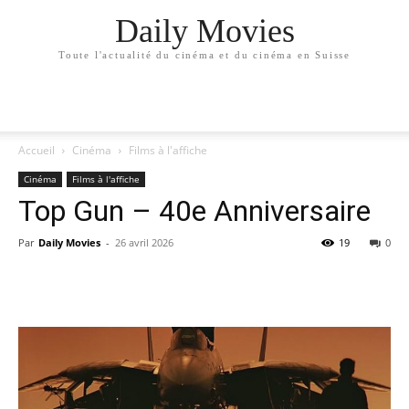
Daily Movies
Toute l'actualité du cinéma et du cinéma en Suisse
Accueil
Cinéma
Films à l'affiche
Cinéma
Films à l'affiche
Top Gun – 40e Anniversaire
Par
Daily Movies
-
26 avril 2026
19
0