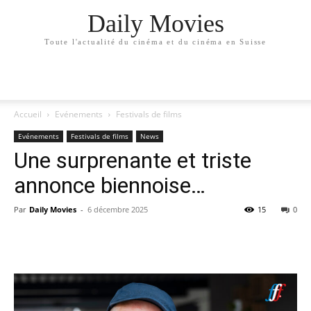
Daily Movies
Toute l'actualité du cinéma et du cinéma en Suisse
Accueil
Evénements
Festivals de films
Evénements
Festivals de films
News
Une surprenante et triste
annonce biennoise…
Par
Daily Movies
-
6 décembre 2025
15
0