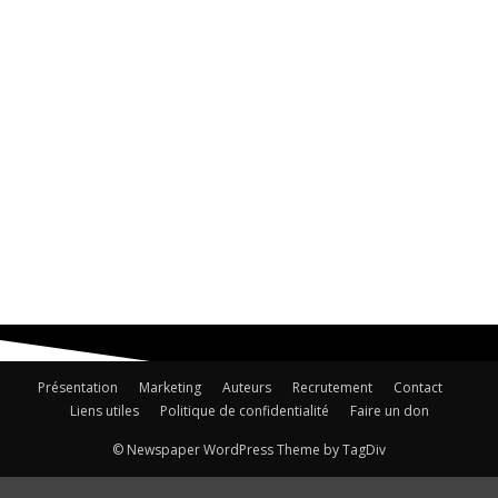
Présentation
Marketing
Auteurs
Recrutement
Contact
Liens utiles
Politique de confidentialité
Faire un don
© Newspaper WordPress Theme by TagDiv