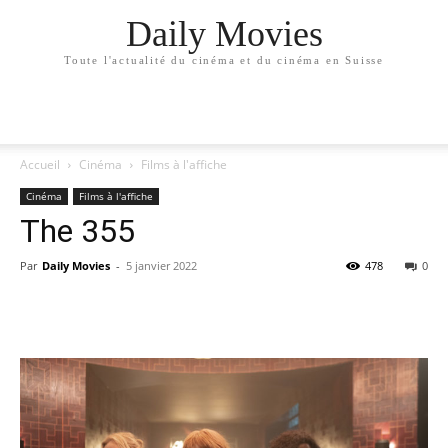
Daily Movies
Toute l'actualité du cinéma et du cinéma en Suisse
Accueil
Cinéma
Films à l'affiche
Cinéma
Films à l'affiche
The 355
Par
Daily Movies
-
5 janvier 2022
478
0