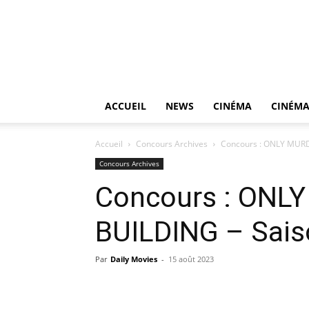
ACCUEIL
NEWS
CINÉMA
CINÉMA
Accueil
Concours Archives
Concours : ONLY MURD
Concours Archives
Concours : ONL
BUILDING – Sais
Par
Daily Movies
-
15 août 2023