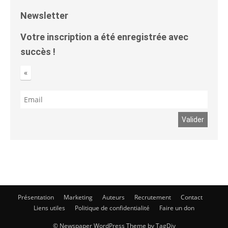
Newsletter
Votre inscription a été enregistrée avec
succès !
«
Présentation
Marketing
Auteurs
Recrutement
Contact
Liens utiles
Politique de confidentialité
Faire un don
© Newspaper WordPress Theme by TagDiv