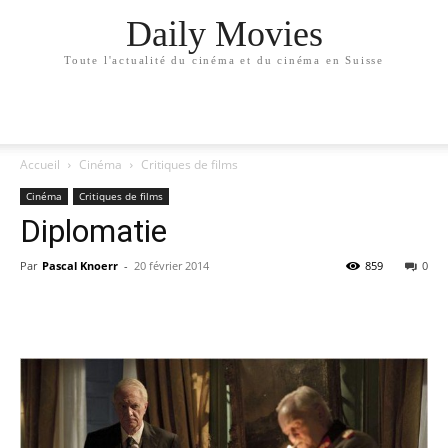
Daily Movies
Toute l'actualité du cinéma et du cinéma en Suisse
Accueil
Cinéma
Critiques de films
Cinéma
Critiques de films
Diplomatie
Par
Pascal Knoerr
-
20 février 2014
859
0