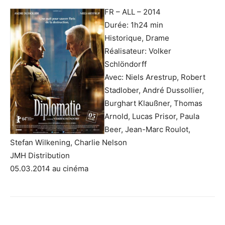
FR – ALL – 2014
Durée: 1h24 min
Historique, Drame
Réalisateur: Volker
Schlöndorff
Avec: Niels Arestrup, Robert
Stadlober, André Dussollier,
Burghart Klaußner, Thomas
Arnold, Lucas Prisor, Paula
Beer, Jean-Marc Roulot,
Stefan Wilkening, Charlie Nelson
JMH Distribution
05.03.2014 au cinéma