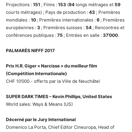
Projections :
151
; Films :
153
(
94
longs métrages et
59
courts métrages) ; Pays de production :
43
; Premières
mondiales :
10
; Premières internationales :
6
; Premières
européennes :
3
; Premières suisses :
54
; Rencontres et
conférences publiques :
75
; Entrées en salle :
37’000
.
PALMARÈS NIFFF 2017
Prix H.R. Giger « Narcisse » du meilleur film
(Compétition Internationale)
CHF 10’000.- offerts par la Ville de Neuchâtel
SUPER DARK TIMES
– Kevin Phillips, United States
World sales: Ways & Means (US)
Décerné par le Jury International
Domenico La Porta, Chief Editor Cineuropa, Head of