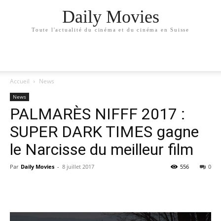
Daily Movies
Toute l'actualité du cinéma et du cinéma en Suisse
Accueil
News
News
PALMARÈS NIFFF 2017 :
SUPER DARK TIMES gagne
le Narcisse du meilleur film
Par
Daily Movies
-
8 juillet 2017
556
0