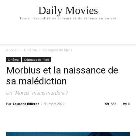
Daily Movies
Toute l'actualité du cinéma et du cinéma en Suisse
Accueil
Cinéma
Critiques de films
Cinéma
Critiques de films
Morbius et la naissance de
sa malédiction
Un "Marvel" moins mordant ?
Par
Laurent Billeter
-
31 mars 2022
533
0