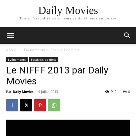
Daily Movies
Toute l'actualité du cinéma et du cinéma en Suisse
Accueil
Evénements
Festivals de films
Evénements
Festivals de films
Le NIFFF 2013 par Daily
Movies
Par
Daily Movies
-
9 juillet 2013
942
0