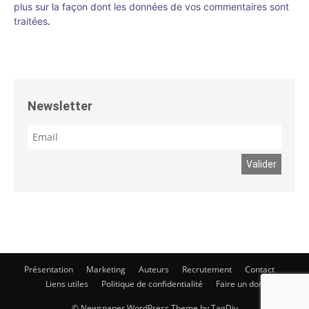
plus sur la façon dont les données de vos commentaires sont
traitées
.
Newsletter
Présentation
Marketing
Auteurs
Recrutement
Contact
Liens utiles
Politique de confidentialité
Faire un don
© Newspaper WordPress Theme by TagDiv