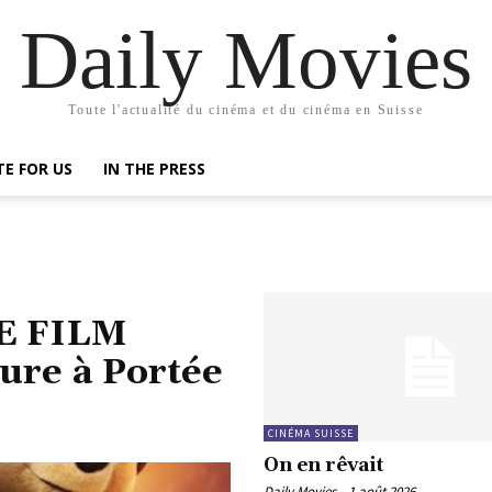
Daily Movies
Toute l'actualité du cinéma et du cinéma en Suisse
TE FOR US
IN THE PRESS
E FILM
ure à Portée
CINÉMA SUISSE
On en rêvait
Daily Movies
-
1 août 2026