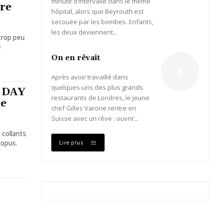
minute d’intervalle dans le même
tre
hôpital, alors que Beyrouth est
secouée par les bombes. Enfants,
les deux deviennent...
 trop peu
e
On en rêvait
Après avoir travaillé dans
quelques-uns des plus grands
 DAY
restaurants de Londres, le jeune
le
chef Gilles Varone rentre en
Suisse avec un rêve : ouvrir...
 collants
 opus.
Lire plus