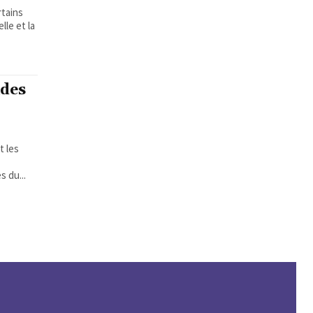
rtains
lle et la
des
t les
 du...