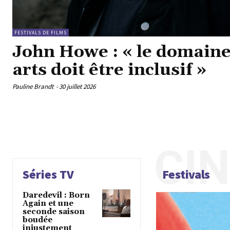
FESTIVALS DE FILMS
John Howe : « le domaine
arts doit être inclusif »
Pauline Brandt
-
30 juillet 2026
CI
Séries TV
Festivals
Daredevil : Born
Again et une
seconde saison
boudée
injustement