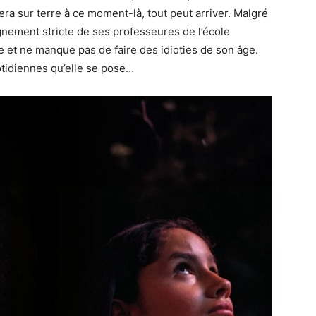
ra sur terre à ce moment-là, tout peut arriver. Malgré
gnement stricte de ses professeures de l’école
e et ne manque pas de faire des idioties de son âge.
tidiennes qu’elle se pose…