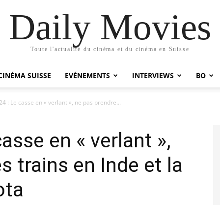
Daily Movies
Toute l'actualité du cinéma et du cinéma en Suisse
CINÉMA SUISSE
EVÉNEMENTS
INTERVIEWS
BO
4 : Le casse en « verlant », ne pas prendre...
asse en « verlant »,
s trains en Inde et la
ota