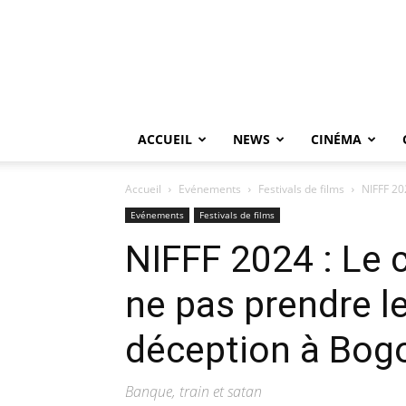
ACCUEIL
NEWS
CINÉMA
Accueil
Evénements
Festivals de films
NIFFF 202
Evénements
Festivals de films
NIFFF 2024 : Le c
ne pas prendre le
déception à Bog
Banque, train et satan