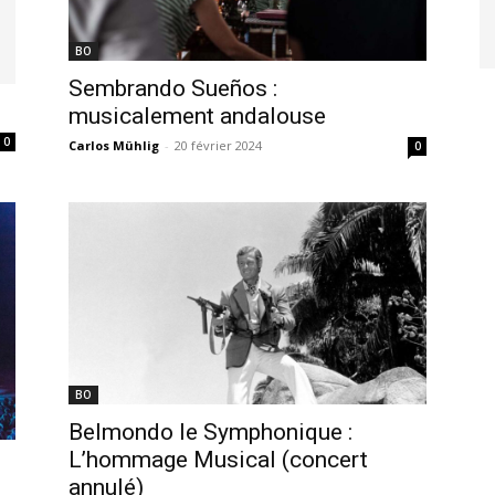
BO
Sembrando Sueños :
musicalement andalouse
0
Carlos Mühlig
-
20 février 2024
0
BO
Belmondo le Symphonique :
L’hommage Musical (concert
annulé)