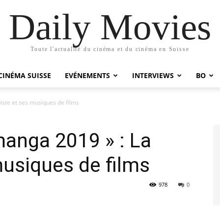
Daily Movies
Toute l'actualité du cinéma et du cinéma en Suisse
CINÉMA SUISSE
EVÉNEMENTS
INTERVIEWS
BO
iste et ses musiques de films
manga 2019 » : La
musiques de films
978
0