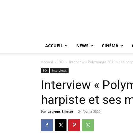
ACCUEIL
NEWS
CINÉMA
Accueil
BO
Interview « Polymanga 2019 » : La harp
BO
Interviews
Interview « Poly
harpiste et ses 
Par
Laurent Billeter
-
24 février 2020