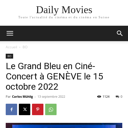
Daily Movies
Toute l'actualité du cinéma et du cinéma en Suisse
Accueil
BO
BO
Le Grand Bleu en Ciné-
Concert à GENÈVE le 15
octobre 2022
Par
Carlos Mühlig
-
13 septembre 2022
1124
0