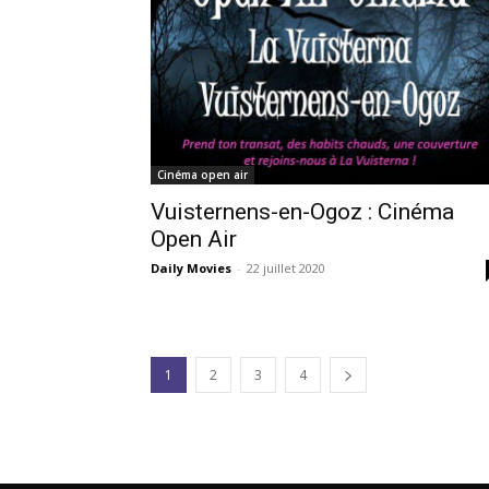
Cinéma open air
Vuisternens-en-Ogoz : Cinéma
Open Air
Daily Movies
-
22 juillet 2020
1
2
3
4