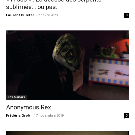
sublimée… ou pas.
Laurent Billeter
-
27 avril 2020
0
Les Nanars
Anonymous Rex
Frédéric Grob
-
17 novembre 2019
0