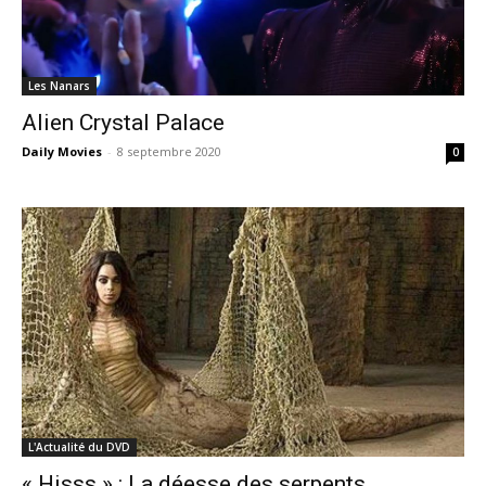
Les Nanars
Alien Crystal Palace
Daily Movies
-
8 septembre 2020
0
L'Actualité du DVD
« Hisss » : La déesse des serpents