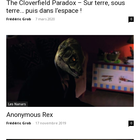
The Cloverfield Paradox – Sur terre, sous
terre… puis dans l’espace !
Frédéric Grob
-
7 mars 2020
0
Les Nanars
Anonymous Rex
Frédéric Grob
-
17 novembre 2019
0