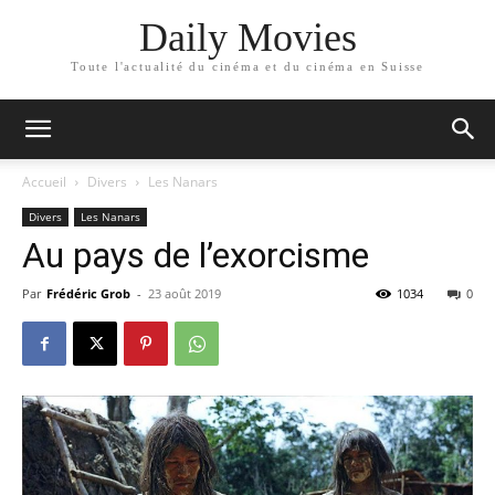
Daily Movies
Toute l'actualité du cinéma et du cinéma en Suisse
Accueil
Divers
Les Nanars
Divers
Les Nanars
Au pays de l’exorcisme
Par
Frédéric Grob
-
23 août 2019
1034
0