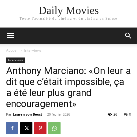
Daily Movies
Toute l'actualité du cinéma et du cinéma en Suisse
Accueil
Interviews
Interviews
Anthony Marciano: «On leur a
dit que c’était impossible, ça
a été leur plus grand
encouragement»
Par
Lauren von Beust
-
20 février 2026
26
0