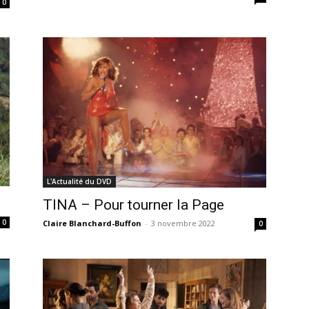
0
L'Actualité du DVD
TINA – Pour tourner la Page
0
Claire Blanchard-Buffon
-
3 novembre 2022
0