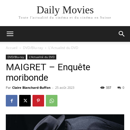
Daily Movies
Toute l'actualité du cinéma et du cinéma en Suisse
Accueil
DVD/Blu-ray
L'Actualité du DVD
DVD/Blu-ray
L'Actualité du DVD
MAIGRET – Enquête
moribonde
Par
Claire Blanchard-Buffon
-
25 août 2023
337
0