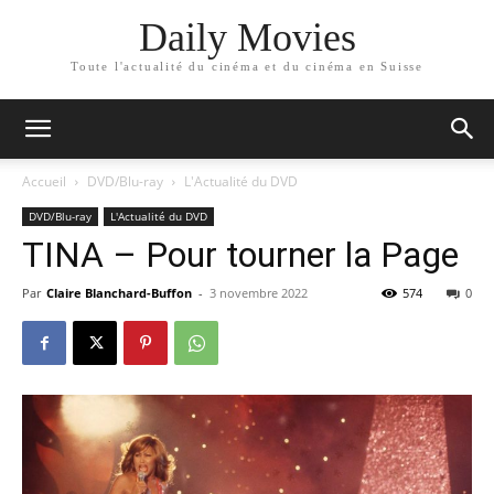
Daily Movies
Toute l'actualité du cinéma et du cinéma en Suisse
Accueil
DVD/Blu-ray
L'Actualité du DVD
DVD/Blu-ray
L'Actualité du DVD
TINA – Pour tourner la Page
Par
Claire Blanchard-Buffon
-
3 novembre 2022
574
0