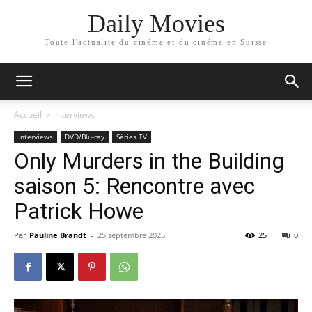
Daily Movies
Toute l'actualité du cinéma et du cinéma en Suisse
Accueil
Interviews
Interviews
DVD/Blu-ray
Séries TV
Only Murders in the Building
saison 5: Rencontre avec
Patrick Howe
Par
Pauline Brandt
-
25 septembre 2025
25
0