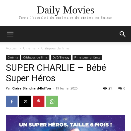
Daily Movies
Toute l'actualité du cinéma et du cinéma en Suisse
Accueil
Cinéma
Critiques de films
Cinéma
Critiques de films
DVD/Blu-ray
Films pour enfants
SUPER CHARLIE – Bébé
Super Héros
Par
Claire Blanchard-Buffon
-
19 février 2026
21
0