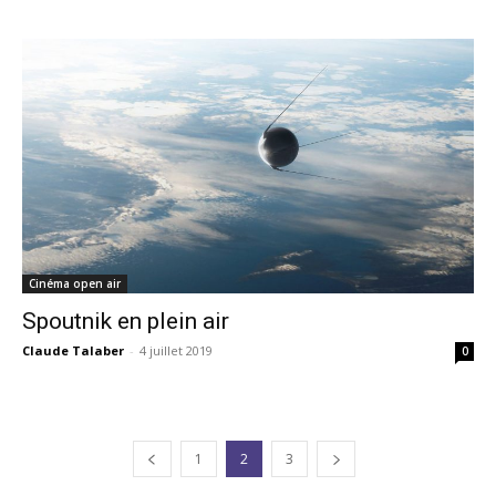
Cinéma open air
Spoutnik en plein air
Claude Talaber
-
4 juillet 2019
0
1
2
3