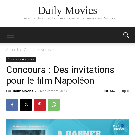
Daily Movies
Toute l'actualité du cinéma et du cinéma en Suisse
Accueil
Concours Archives
Concours Archives
Concours : Des invitations
pour le film Napoléon
Par
Daily Movies
-
14 novembre 2023
642
0