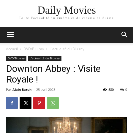
Daily Movies
Toute l'actualité du cinéma et du cinéma en Suisse
Accueil
DVD/Blu-ray
L'actualité du Blu-ray
DVD/Blu-ray
L'actualité du Blu-ray
Downton Abbey : Visite
Royale !
Par
Alain Baruh
-
25 avril 2023
580
0