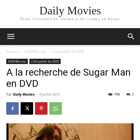
Daily Movies
Toute l'actualité du cinéma et du cinéma en Suisse
Accueil
DVD/Blu-ray
L'Actualité du DVD
DVD/Blu-ray
L'Actualité du DVD
A la recherche de Sugar Man
en DVD
Par
Daily Movies
-
9 juillet 2013
799
0