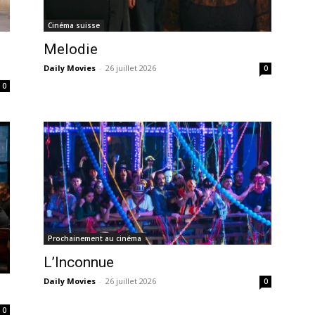
Cinéma suisse
Melodie
Daily Movies
-
26 juillet 2026
0
0
Prochainement au cinéma
L’Inconnue
Daily Movies
-
26 juillet 2026
0
0