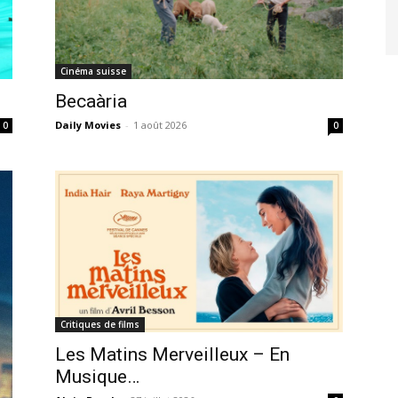
Cinéma suisse
Becaària
Daily Movies
-
1 août 2026
0
0
Critiques de films
Les Matins Merveilleux – En
Musique…