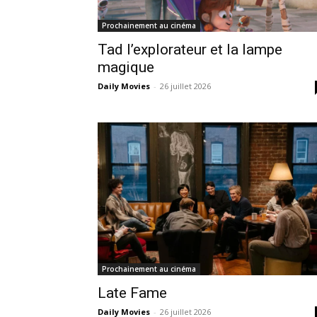
Prochainement au cinéma
Tad l’explorateur et la lampe
magique
Daily Movies
-
26 juillet 2026
Prochainement au cinéma
Late Fame
Daily Movies
-
26 juillet 2026