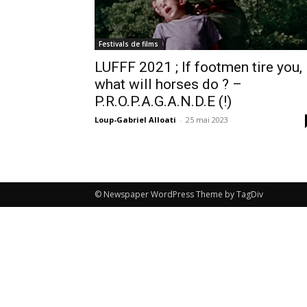
Festivals de films
LUFFF 2021 ; If footmen tire you,
what will horses do ? –
P.R.O.P.A.G.A.N.D.E (!)
Loup-Gabriel Alloati
-
25 mai 2023
© Newspaper WordPress Theme by TagDiv