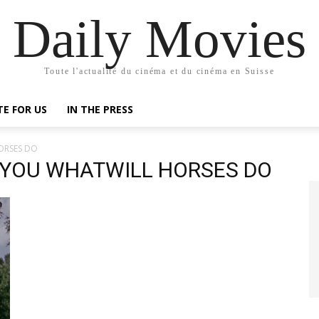
Daily Movies
Toute l'actualité du cinéma et du cinéma en Suisse
TE FOR US
IN THE PRESS
ORSES DO
E YOU WHATWILL HORSES DO