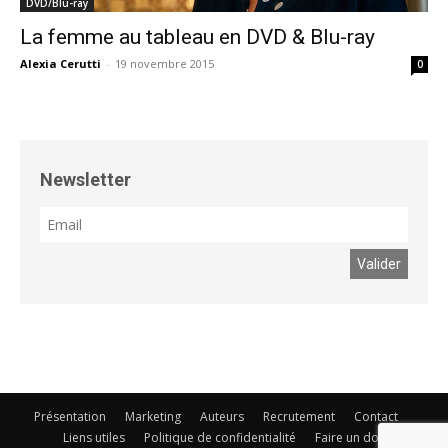
DVD/Blu-ray
La femme au tableau en DVD & Blu-ray
Alexia Cerutti
-
19 novembre 2015
0
Newsletter
Présentation
Marketing
Auteurs
Recrutement
Contact
Liens utiles
Politique de confidentialité
Faire un don