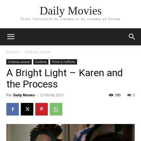
Daily Movies
Toute l'actualité du cinéma et du cinéma en Suisse
Accueil
Cinéma suisse
Cinéma suisse
Cinéma
Films à l'affiche
A Bright Light – Karen and
the Process
Par
Daily Movies
-
13 février 2019
390
0