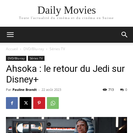
Daily Movies
Toute l'actualité du cinéma et du cinéma en Suisse
Accueil
DVD/Blu-ray
Séries TV
DVD/Blu-ray
Séries TV
Ahsoka : le retour du Jedi sur
Disney+
Par
Pauline Brandt
-
22 août 2023
713
0