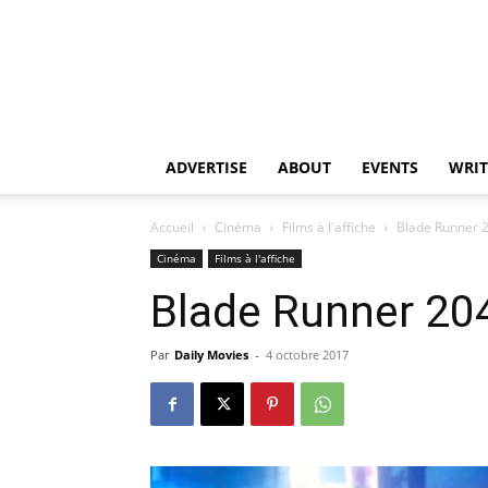
ADVERTISE
ABOUT
EVENTS
WRIT
Accueil
Cinéma
Films à l'affiche
Blade Runner 
Cinéma
Films à l'affiche
Blade Runner 20
Par
Daily Movies
-
4 octobre 2017