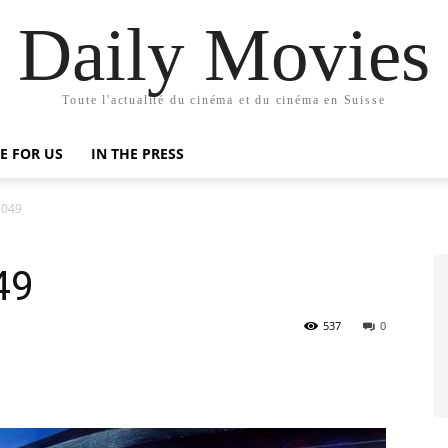
Daily Movies
Toute l'actualité du cinéma et du cinéma en Suisse
E FOR US
IN THE PRESS
2049
49
537
0